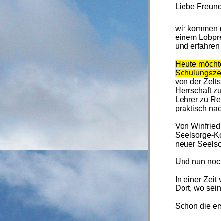
Liebe Freund
wir kommen g
einem Lobpre
und erfahren 
Heute möchte
Schulungszen
von der Zelt
Herrschaft z
Lehrer zu Re
praktisch na
Von Winfried
Seelsorge-Ko
neuer Seelsor
Und nun noc
In einer Zei
Dort, wo sei
Schon die er