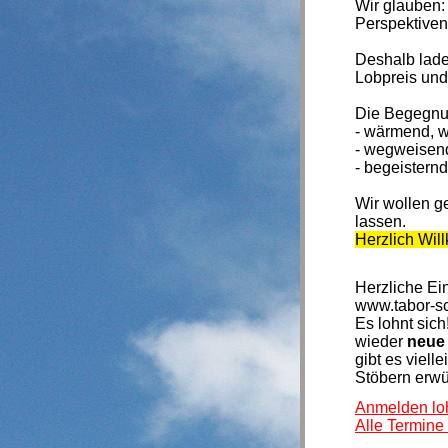
Wir glauben:
Perspektiven 
Deshalb lade
Lobpreis und
Die Begegnun
- wärmend, w
- wegweisend
- begeisternd
Wir wollen 
lassen.
Herzlich Wil
Herzliche Ei
www.tabor-sc
Es lohnt sich
wieder
neue 
gibt es viell
Stöbern erwü
Anmelden loh
Alle Termine