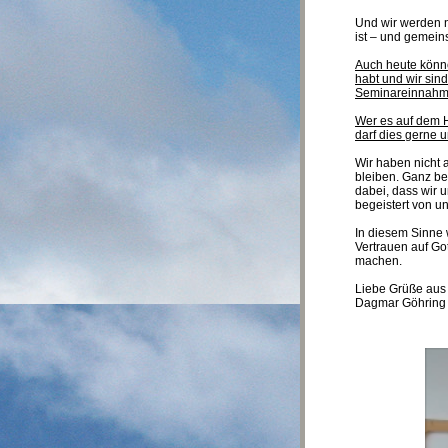
Und wir werden n
ist – und gemein
Auch heute könne
habt und wir sind
Seminareinnahme
Wer es auf dem H
darf dies gerne u
Wir haben nicht 
bleiben. Ganz be
dabei, dass wir 
begeistert von u
In diesem Sinne 
Vertrauen auf Go
machen.
Liebe Grüße aus 
Dagmar Göhring