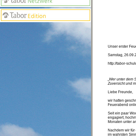
Unser erster Feu
Samstag, 26.09.
http://tabor-sch
„Wer unter dem S
Zuversicht und me
Liebe Freunde,
wir hatten gesch
Feuerabend onli
Seit ein paar Wo
engagiert, hochmo
Monaten unter a
Nachdem wir für 
im wahrsten Sinn